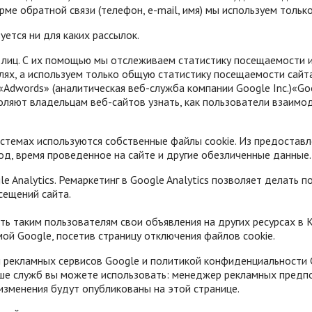
е обратной связи (телефон, e-mail, имя) мы используем только 
ется ни для каких рассылок.
х лиц. С их помощью мы отслеживаем статистику посещаемости 
лях, а используем только общую статистику посещаемости сайт
 «Adwords» (аналитическая веб-служба компании Google Inc.)«Go
воляют владельцам веб-сайтов узнать, как пользователи взаимо
истемах используются собственные файлы cookie. Из предостав
од, время проведенное на сайте и другие обезличенные данные.
e Analytics. Ремаркетинг в Google Analytics позволяет делать
сещений сайта.
 таким пользователям свои объявления на других ресурсах в 
ой Google, посетив страницу отключения файлов cookie.
 рекламных сервисов Google и политикой конфиденциальности 
ше служб вы можете использовать: менеджер рекламных предпо
изменения будут опубликованы на этой странице.