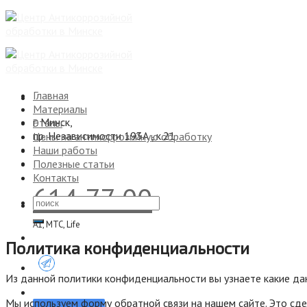
Skip
to
content
Главная
Mатериалы
г. Минск,
Этапы
пр. Независимости 193А , к.21
Цены на антикоррозийную обработку
Наши работы
Полезные статьи
Контакты
614 77 00
А1, МТС, Life
Политика конфиденциальности
Из данной политики конфиденциальности вы узнаете какие дан
Мы используем форму обратной связи на нашем сайте. Это сдел