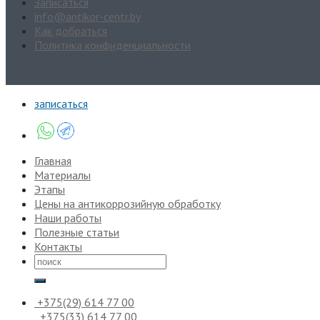
Записаться
info@antikor-centr.by
Как добраться
Политика конфиденциальности
записаться
Главная
Mатериалы
Этапы
Цены на антикоррозийную обработку
Наши работы
Полезные статьи
Контакты
+375(29) 614 77 00
+375(33) 614 77 00