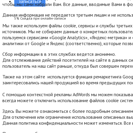
записаться
чтобы мы сами набрали Вам. Все данные, вводимые Вами в форм
Данная информация не передается третьим лицам и не использу
5% Скидка при онлайн-записи
Мы также используем файлы cookie, сервисы и службы третьи
источников. Мы не собираем данные о конкретных пользовате
пользуемся сервисами «Google Analytics», «Яндекс-метрика» и
аналитики от Google и Яндекс (соответственно), которые поз
Сбор информации в в этих службах ведется анонимно.
Для отслеживания действий посетителей на сайте в данных с
пользователь на наш сайт раньше, откуда был совершен перех
Также на этом сайте используется функция ремаркетинга Googl
заинтересовались нашей продукцией во время предыдущих по
С помощью контекстной рекламы AdWords мы можем показывать
всегда можете отключить использование файлов cookie систем
Здесь Вы можете ознакомиться с более подробным описанием
Для отключения или ограничения использования описанных вы
Данная политика конфиденциальности может изменяться. Все 